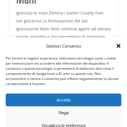
Igienizza le mani Elimina i batteri Cruelty Free
con gliicerina La formulazione del Gel
Igienizzante Mani Nest contiene agenti ad elevata
azione antisettica che permettono di eliminare
batteri, virus e funghi. Il
Gestisci Consenso
Per fornire le migliori esperienze, utilizziamo tecnologie come i cookie
per memorizzare e/o accedere alle informazioni del dispositivo. Il
consenso a queste tecnologie ci permetterà di elaborare dati come il
comportamento di navigazione o ID unici su questo sito. Non
acconsentire o ritirare il consenso può influire negativamente su alcune
caratteristiche e funzioni.
Accetta
Nega
© Copyright 2019 -
2026 | MAST s.r.l. – P.Iva 03903750242 | Strada
Visualizza le preferenze