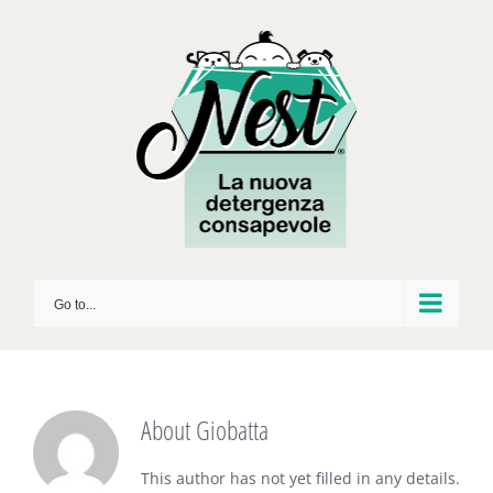
Skip
to
content
Go to...
About
Giobatta
This author has not yet filled in any details.